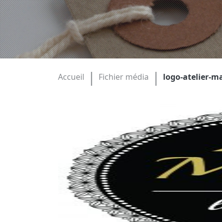
|
|
Accueil
Fichier média
logo-atelier-m