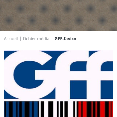
|
|
Accueil
Fichier média
GFF-favico