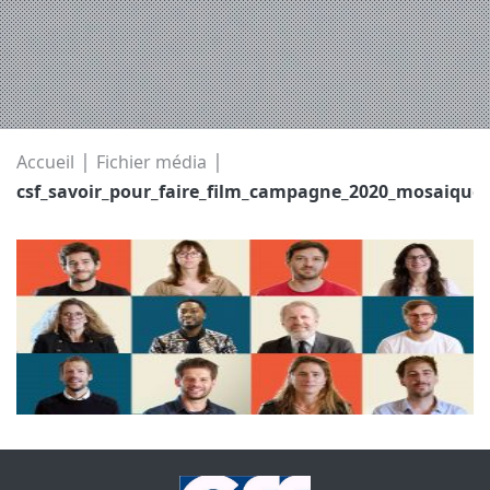
|
|
Accueil
Fichier média
csf_savoir_pour_faire_film_campagne_2020_mosaique