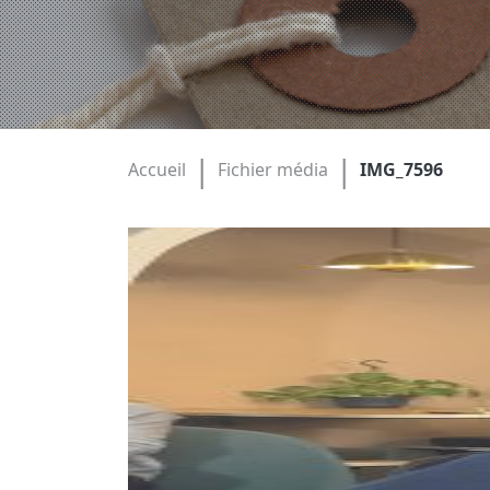
|
|
Accueil
Fichier média
IMG_7596