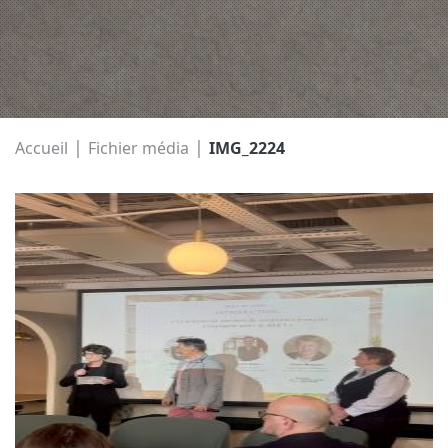
|
|
Accueil
Fichier média
IMG_2224