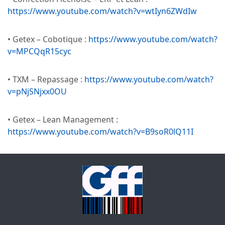
https://www.youtube.com/watch?v=wtIyn6ZWdIw
• Getex – Cobotique :
https://www.youtube.com/watch?
v=MPCQqR15cyc
• TXM – Repassage :
https://www.youtube.com/watch?
v=pNjSNjxx0OU
• Getex – Lean Management :
https://www.youtube.com/watch?v=B9soR0lQ11I